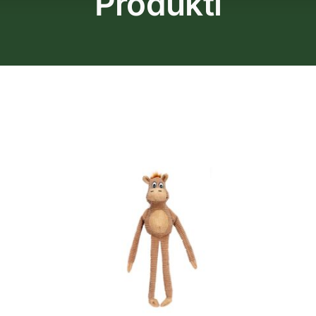
Produkti
Продавница
Блог
За Нас
Контакт