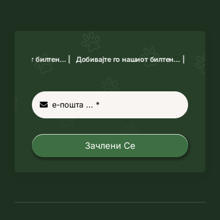
о нашиот билтен… |
Добивајте го нашиот билтен… |
Зачлени Се