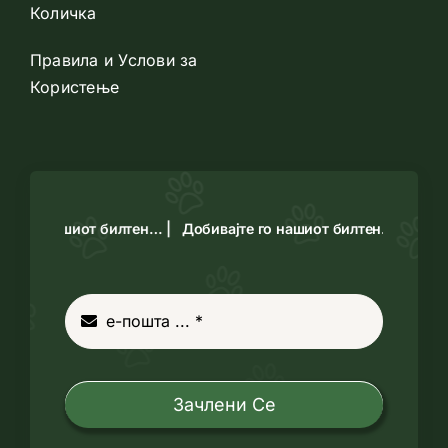
Количка
Правила и Услови за
Користење
те го нашиот билтен… |
Добивајте го нашиот билтен… |
Зачлени Се