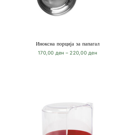
Иноксна порција за папагал
Price
170,00
ден
–
220,00
ден
range:
170,00 ден
through
220,00 ден