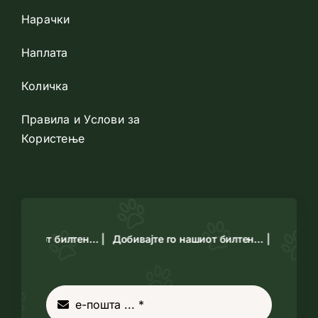
Нарачки
Наплата
Количка
Правила и Услови за
Користење
го нашиот билтен… |
Добивајте го нашиот билтен… |