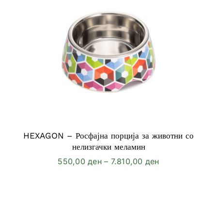
HEXAGON – Росфајна порција за животни со
нелизгачки меламин
Price
550,00
ден
–
7.810,00
ден
range:
550,00 ден
through
7.810,00 ден