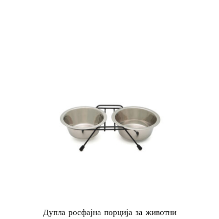
Дупла росфајна порција за животни