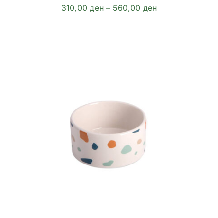
Price
310,00
ден
–
560,00
ден
range:
310,00 ден
through
560,00 ден