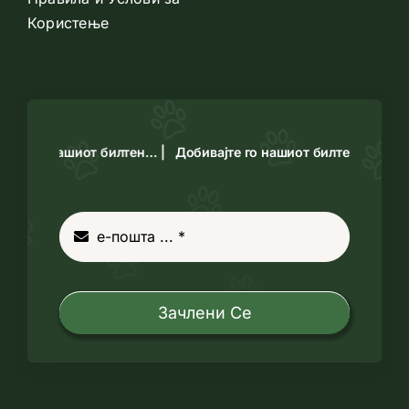
Користење
те го нашиот билтен… |
Добивајте го нашиот билтен… |
Зачлени Се