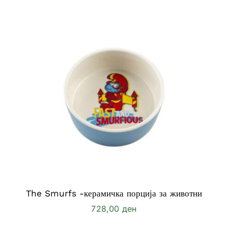
through
780,00 ден
The Smurfs -керамичка порција за животни
728,00
ден