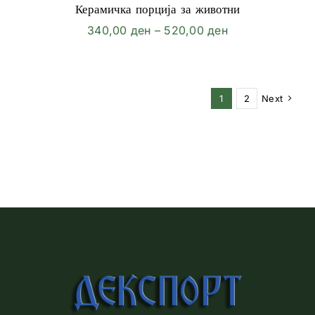
Керамичка порција за животни
Price
340,00
ден
–
520,00
ден
range:
340,00 ден
through
1
2
Next
520,00 ден