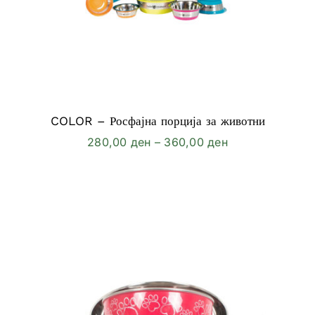
COLOR – Росфајна порција за животни
Price
280,00
ден
–
360,00
ден
range:
280,00 ден
through
360,00 ден