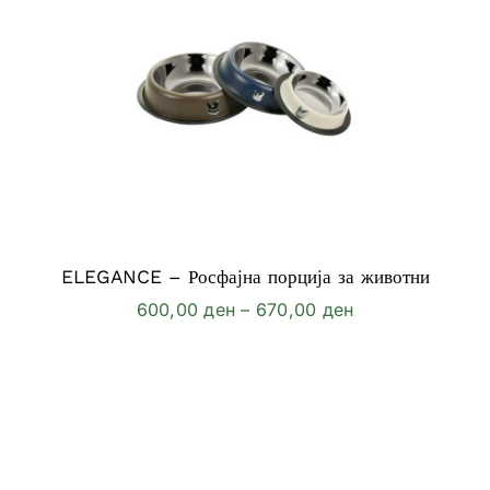
ELEGANCE – Росфајна порција за животни
Price
600,00
ден
–
670,00
ден
range:
600,00 ден
through
670,00 ден