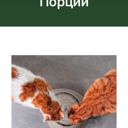
Порции
Продавница
Блог
За Нас
Контакт