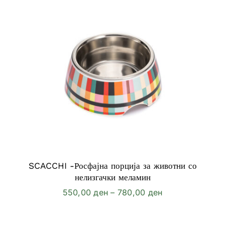
SCACCHI -Росфајна порција за животни со
нелизгачки меламин
Price
550,00
ден
–
780,00
ден
range:
550,00 ден