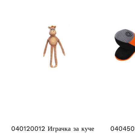
040120012 Играчка за куче
0404501