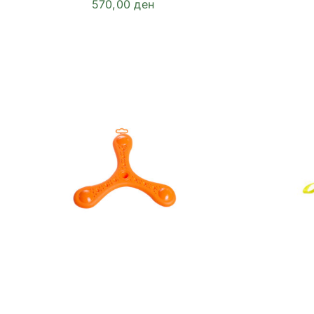
570,00
ден