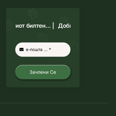
 нашиот билтен… |
Добивајте го нашиот 
Зачлени Се