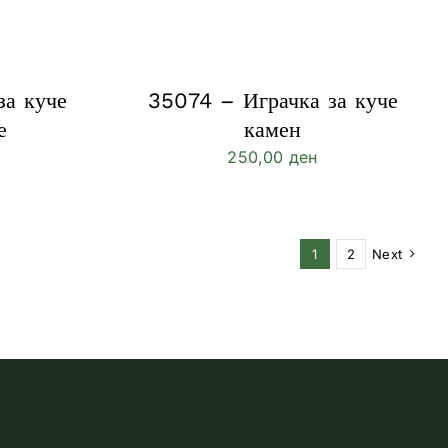
за куче
35074 – Играчка за куче
е
камен
250,00
ден
1
2
Next