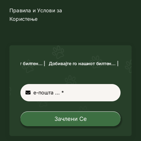
Правила и Услови за
Користење
го нашиот билтен… |
Добивајте го нашиот билтен… |
Зачлени Се