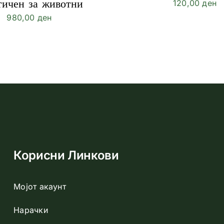
тичен за животни
120,00
ден
980,00
ден
Корисни Линкови
Добивајте г
Мојот акаунт
Нарачки