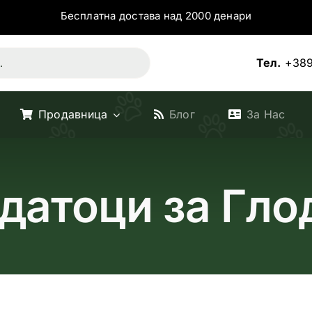
Бесплатна достава над 2000 денари
Тел.
+389
Продавница
Блог
За Нас
датоци за Гло