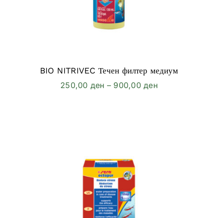
BIO NITRIVEC Течен филтер медиум
Price
250,00
ден
–
900,00
ден
range:
250,00 ден
through
900,00 ден