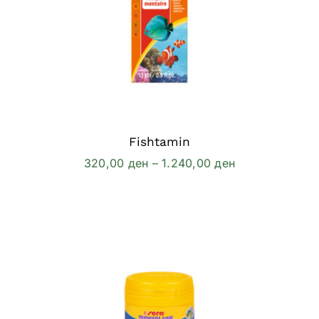
Fishtamin
Price
320,00
ден
–
1.240,00
ден
range:
320,00 ден
through
1.240,00 ден