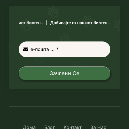
 го нашиот билтен… |
Добивајте го нашиот билтен… |
Зачлени Се
Дома
Блог
Контакт
За Нас