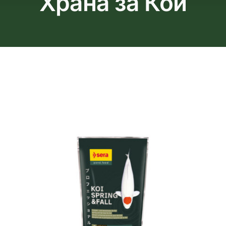
Храна за Кои
Продавница
Блог
За Нас
Контакт