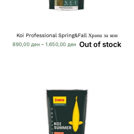
Koi Professional Spring&Fall Храна за кои
Out of stock
Price
890,00
ден
–
1.650,00
ден
range:
890,00 ден
through
1.650,00 ден