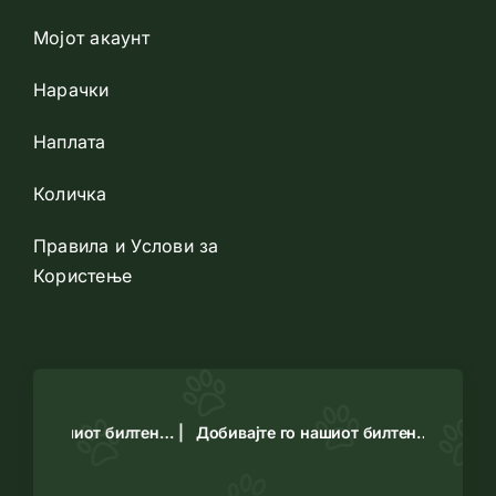
Мојот акаунт
Нарачки
Наплата
Количка
Правила и Услови за
Користење
е го нашиот билтен… |
Добивајте го нашиот билтен… |