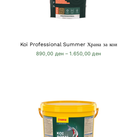
Koi Professional Summer Храна за кои
Price
890,00
ден
–
1.650,00
ден
range:
890,00 ден
through
1.650,00 ден