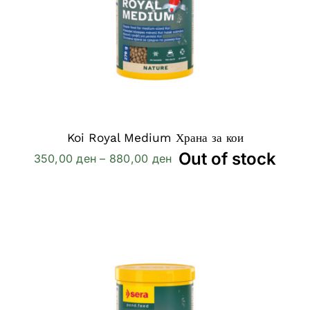
Koi Royal Medium Храна за кои
Out of stock
Price
350,00
ден
–
880,00
ден
range:
350,00 ден
through
880,00 ден