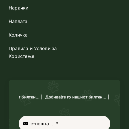
Нарачки
Наплата
Количка
Правила и Услови за
Користење
го нашиот билтен… |
Добивајте го нашиот билтен… |