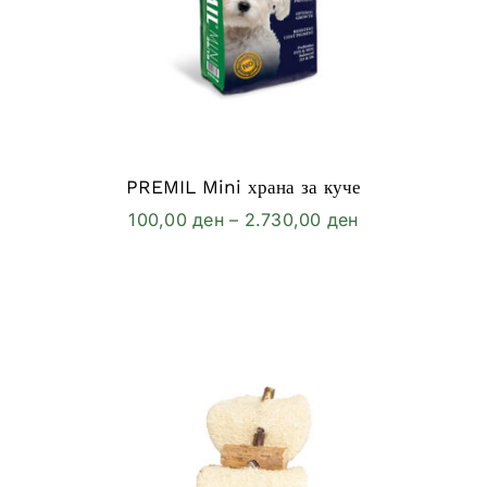
PREMIL Mini храна за куче
Price
100,00
ден
–
2.730,00
ден
range:
100,00 ден
through
2.730,00 ден