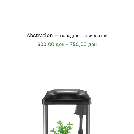
Abstration – поводник за животни
Price
600,00
ден
–
750,00
ден
range:
600,00 ден
through
750,00 ден