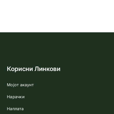
Корисни Линкови
Добивајте г
Мојот акаунт
Нарачки
Наплата