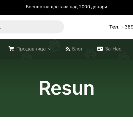
Бесплатна достава над 2000 денари
Тел.
+389
Продавница
Блог
За Нас
Resun