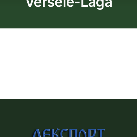
Versele-Laga
Продавница
Блог
За Нас
Контакт