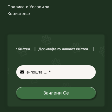
Правила и Услови за
Користење
го нашиот билтен… |
Добивајте го нашиот билтен… |
Зачлени Се