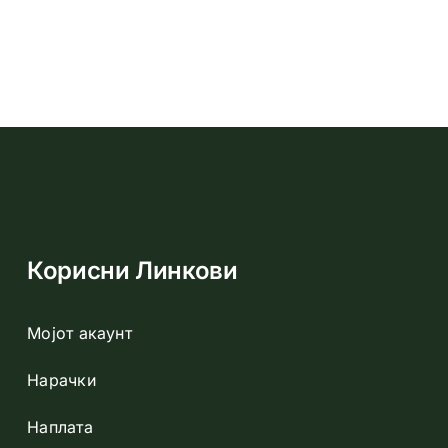
Корисни Линкови
Добивајт
Мојот акаунт
Нарачки
Наплата