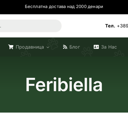
Бесплатна достава над 2000 денари
Тел.
+389
Продавница
Блог
За Нас
Feribiella